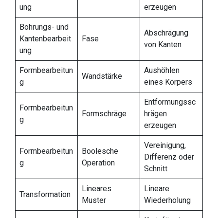
ung
erzeugen
Bohrungs- und
Abschrägung
Kantenbearbeit
Fase
von Kanten
ung
Formbearbeitun
Aushöhlen
Wandstärke
g
eines Körpers
Entformungssc
Formbearbeitun
Formschräge
hrägen
g
erzeugen
Vereinigung,
Formbearbeitun
Boolesche
Differenz oder
g
Operation
Schnitt
Lineares
Lineare
Transformation
Muster
Wiederholung