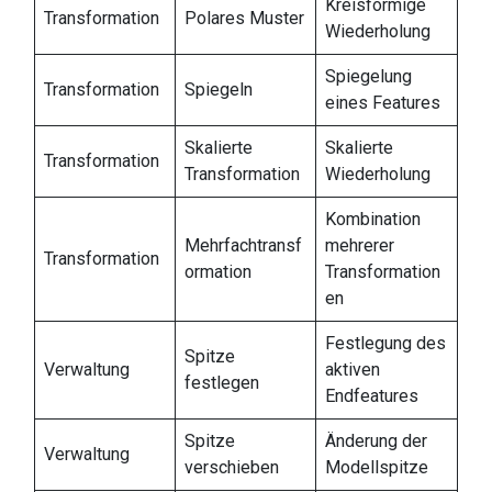
Kreisförmige
Transformation
Polares Muster
Wiederholung
Spiegelung
Transformation
Spiegeln
eines Features
Skalierte
Skalierte
Transformation
Transformation
Wiederholung
Kombination
Mehrfachtransf
mehrerer
Transformation
ormation
Transformation
en
Festlegung des
Spitze
Verwaltung
aktiven
festlegen
Endfeatures
Spitze
Änderung der
Verwaltung
verschieben
Modellspitze