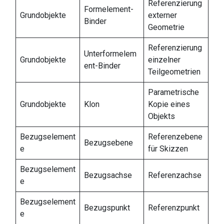
Referenzierung
Formelement-
Grundobjekte
externer
Binder
Geometrie
Referenzierung
Unterformelem
Grundobjekte
einzelner
ent-Binder
Teilgeometrien
Parametrische
Grundobjekte
Klon
Kopie eines
Objekts
Bezugselement
Referenzebene
Bezugsebene
e
für Skizzen
Bezugselement
Bezugsachse
Referenzachse
e
Bezugselement
Bezugspunkt
Referenzpunkt
e