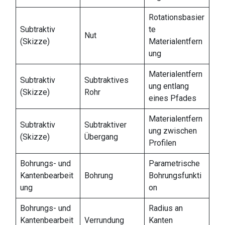
Rotationsbasier
Subtraktiv
te
Nut
(Skizze)
Materialentfern
ung
Materialentfern
Subtraktiv
Subtraktives
ung entlang
(Skizze)
Rohr
eines Pfades
Materialentfern
Subtraktiv
Subtraktiver
ung zwischen
(Skizze)
Übergang
Profilen
Bohrungs- und
Parametrische
Kantenbearbeit
Bohrung
Bohrungsfunkti
ung
on
Bohrungs- und
Radius an
Kantenbearbeit
Verrundung
Kanten