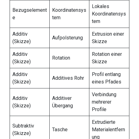
Lokales
Bezugselement
Koordinatensys
Koordinatensys
e
tem
tem
Additiv
Extrusion einer
Aufpolsterung
(Skizze)
Skizze
Additiv
Rotation einer
Rotation
(Skizze)
Skizze
Additiv
Profil entlang
Additives Rohr
(Skizze)
eines Pfades
Verbindung
Additiv
Additiver
mehrerer
(Skizze)
Übergang
Profile
Extrudierte
Subtraktiv
Tasche
Materialentfern
(Skizze)
ung